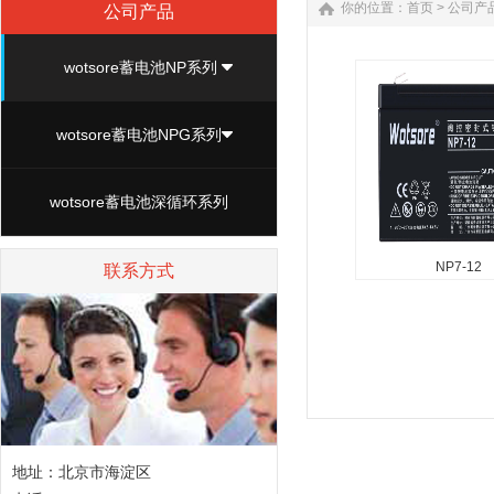
你的位置：
首页
>
公司产
公司产品
wotsore蓄电池NP系列
wotsore蓄电池NPG系列
wotsore蓄电池深循环系列
NP7-12
联系方式
NP7-12
wotsore蓄电池产品
量范围：33-250ah(25
压范围：6v/12v 低
25摄氏度，小于2%每
计寿命：25摄氏度，6v.
地址：北京市海淀区