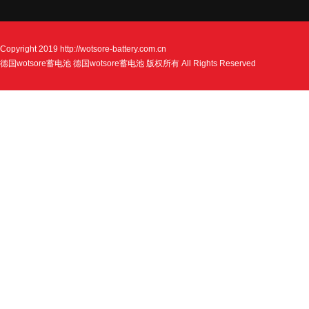
Copyright 2019
http://wotsore-battery.com.cn
德国wotsore蓄电池 德国wotsore蓄电池 版权所有 All Rights Reserved