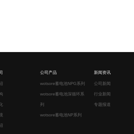
1
司
公司产品
新闻资讯
绍
wotsore蓄电池NPG系列
公司新闻
构
wotsore蓄电池深循环系
行业新闻
化
列
专题报道
境
wotsore蓄电池NP系列
绍