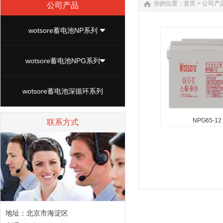
你的位置：
首页
>
公司产
公司产品
wotsore蓄电池NP系列
wotsore蓄电池NPG系列
wotsore蓄电池深循环系列
NPG65-12
联系方式
NPG65-12
wotsore蓄电池产品
量范围：33-250ah(25
压范围：6v/12v 低
25摄氏度，小于2%每
计寿命：25摄氏度，6v.
地址：北京市海淀区